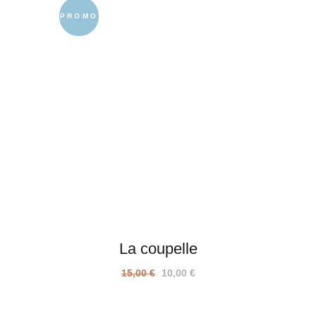
PROMO
La coupelle
Le
Le
15,00
€
10,00
€
prix
prix
initial
actuel