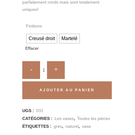
parfaitement ronds mais sont totalement
uniques!
Finitions
Creusé droit
Martelé
Effacer
Le
vase
long
AJOUTER AU PANIER
Dahlia
UGS :
031
quantity
CATÉGORIES :
Les vases
,
Toutes les pièces
ÉTIQUETTES :
grès
,
naturel
,
vase