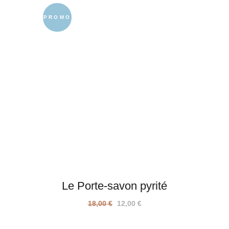
PROMO
Le Porte-savon pyrité
Le
Le
18,00
€
12,00
€
prix
prix
initial
actuel