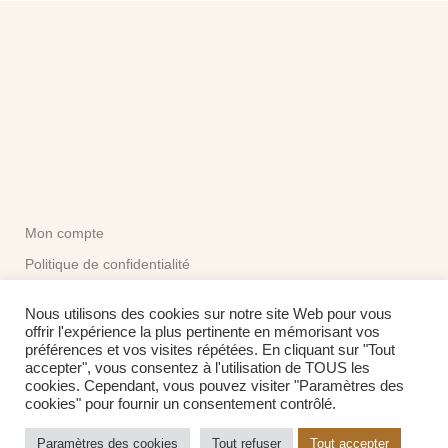
Mon compte
Politique de confidentialité
CGV
Nous utilisons des cookies sur notre site Web pour vous
offrir l'expérience la plus pertinente en mémorisant vos
préférences et vos visites répétées. En cliquant sur "Tout
Me contacter:
accepter", vous consentez à l'utilisation de TOUS les
contact@touretmirette.fr
cookies. Cependant, vous pouvez visiter "Paramètres des
Formulaire de contact
cookies" pour fournir un consentement contrôlé.
Paramètres des cookies
Tout refuser
Tout accepter