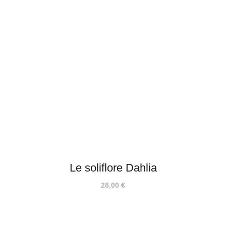
était :
est :
18,00 €.
12,00 €.
Le soliflore Dahlia
28,00
€