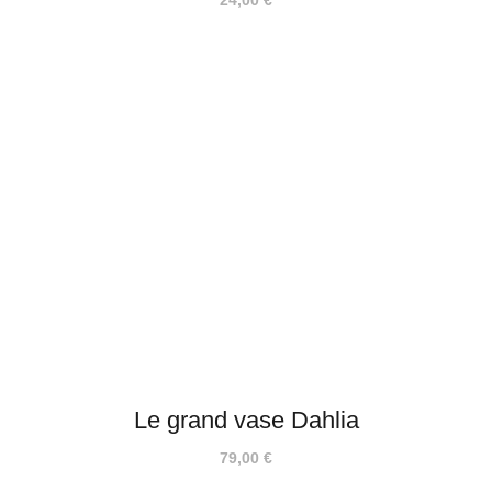
24,00
€
Le grand vase Dahlia
79,00
€