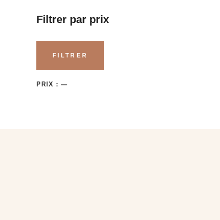
Filtrer par prix
Prix
Prix
FILTRER
min
max
PRIX :
—