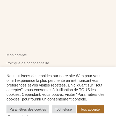
Mon compte
Politique de confidentialité
CGV
Nous utilisons des cookies sur notre site Web pour vous
offrir l'expérience la plus pertinente en mémorisant vos
préférences et vos visites répétées. En cliquant sur "Tout
Me contacter:
accepter", vous consentez à l'utilisation de TOUS les
contact@touretmirette.fr
cookies. Cependant, vous pouvez visiter "Paramètres des
Formulaire de contact
cookies" pour fournir un consentement contrôlé.
Paramètres des cookies
Tout refuser
Tout accepter