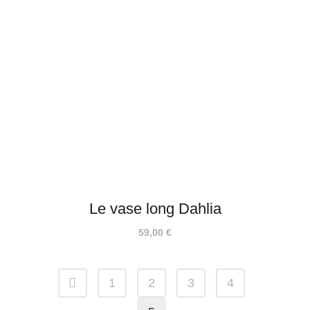
Le vase long Dahlia
59,00
€
1
2
3
4