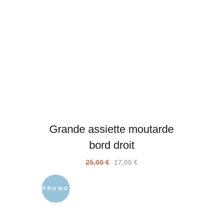
Grande assiette moutarde
bord droit
Le
Le
25,00
€
17,00
€
prix
prix
initial
actuel
PROMO
était :
est :
25,00 €.
17,00 €.