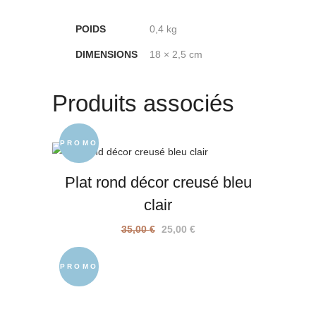
quantity
POIDS
0,4 kg
DIMENSIONS
18 × 2,5 cm
Produits associés
PROMO
Plat rond décor creusé bleu
clair
Le
Le
35,00
€
25,00
€
prix
prix
initial
actuel
PROMO
était :
est :
35,00 €.
25,00 €.