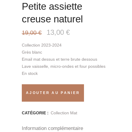
Petite assiette
creuse naturel
Le
Le
13,00
€
19,00
€
prix
prix
Collection 2023-2024
initial
actuel
Grès blanc
Email mat dessus et terre brute dessous
était :
est :
Lave vaisselle, micro-ondes et four possibles
19,00 €.
13,00 €.
En stock
Petite
AJOUTER AU PANIER
assiette
creuse
CATÉGORIE :
Collection Mat
naturel
Information complémentaire