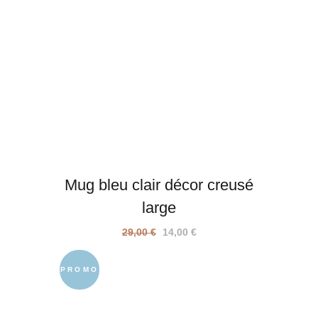
Mug bleu clair décor creusé
large
Le
Le
29,00
€
14,00
€
prix
prix
initial
actuel
PROMO
était :
est :
29,00 €.
14,00 €.