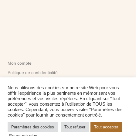
Mon compte
Politique de confidentialité
CGV
Nous utilisons des cookies sur notre site Web pour vous
offrir l'expérience la plus pertinente en mémorisant vos
préférences et vos visites répétées. En cliquant sur "Tout
Me contacter:
accepter", vous consentez à l'utilisation de TOUS les
contact@touretmirette.fr
cookies. Cependant, vous pouvez visiter "Paramètres des
Formulaire de contact
cookies" pour fournir un consentement contrôlé.
Paramètres des cookies
Tout refuser
Tout accepter