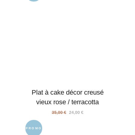
25,00 €.
19,00 €.
Plat à cake décor creusé
vieux rose / terracotta
Le
Le
35,00
€
24,00
€
prix
prix
initial
actuel
PROMO
était :
est :