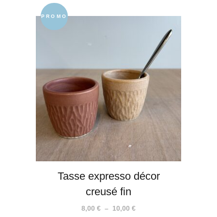
PROMO
Tasse expresso décor
creusé fin
Plage
8,00
€
–
10,00
€