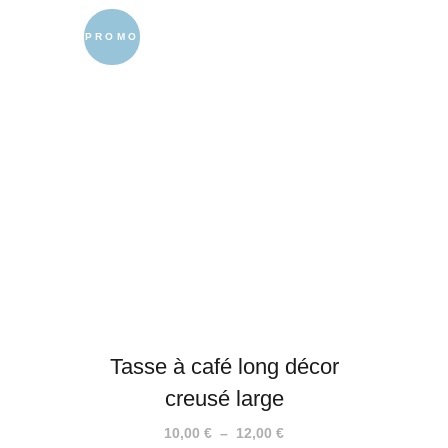
prix
prix
initial
actuel
PROMO
était :
est :
19,00 €.
10,00 €.
Tasse à café long décor
creusé large
Plage
10,00
€
–
12,00
€