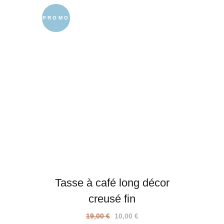
prix
prix
initial
actuel
PROMO
était :
est :
14,00 €.
8,00 €.
Tasse à café long décor
creusé fin
Le
Le
19,00
€
10,00
€