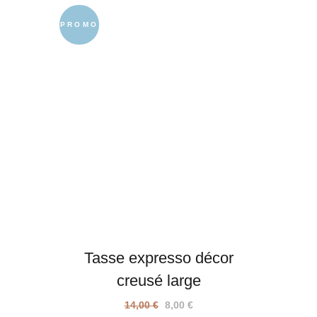
de
prix :
PROMO
8,00 €
à
10,00 €
Tasse expresso décor
creusé large
Le
Le
14,00
€
8,00
€