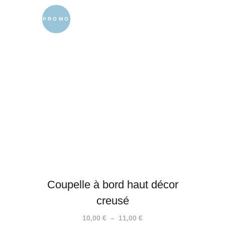
de
prix :
PROMO
10,00 €
à
12,00 €
Coupelle à bord haut décor
creusé
Plage
10,00
€
–
11,00
€