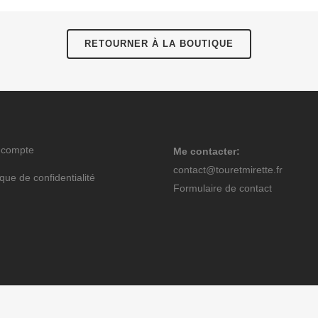
RETOURNER À LA BOUTIQUE
 compte
Me contacter:
contact@touretmirette.fr
ique de confidentialité
Formulaire de contact